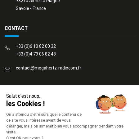
73210 Aime La Plagne
Savoie - France
CONTACT
+33 (0)6 10 82 00 32
+33 (0)4 79 06 82 48
contact@megahertz-radiocom.fr
REJOIGNEZ-NOUS
Salut c'est nous...
les Cookies !
On a attendu d'être sûrs que le contenu de
ce site vous intéresse avant de vous
déranger, mais on aimerait bien vous accompagner pendant votre
visite...
C'est OK pour vous ?