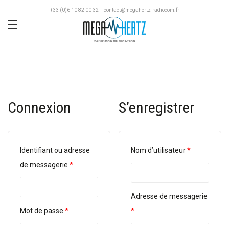
+33 (0)6 10 82 00 32
contact@megahertz-radiocom.fr
Connexion
S’enregistrer
Identifiant ou adresse
Nom d’utilisateur
*
de messagerie
*
Adresse de messagerie
Mot de passe
*
*